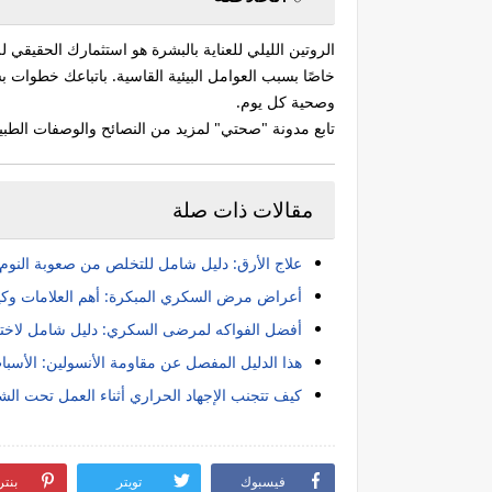
الروتين الليلي للعناية بالبشرة هو استثمارك الحقيقي
خاصًا بسبب العوامل البيئية القاسية. باتباعك خطوا
وصحية كل يوم.
تابع مدونة "صحتي" لمزيد من النصائح والوصفات الطبيعي
مقالات ذات صلة
علاج الأرق: دليل شامل للتخلص من صعوبة النوم و
أعراض مرض السكري المبكرة: أهم العلامات وكيف
أفضل الفواكه لمرضى السكري: دليل شامل لاختيا
هذا الدليل المفصل عن مقاومة الأنسولين: الأسباب
كيف تتجنب الإجهاد الحراري أثناء العمل تحت ا
فيسبوك
تويتر
بنت