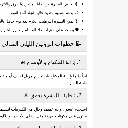
 يخلص البشرة من بقايا المكياج والعرق والأتربة
🌙 يدعم عملية تجديد خلايا الجلد أثناء النوم
 الترطيب اللازم بعد يوم حافل بالشمس والحرارة
🛡️ يساعد على منع انسداد المسام وظهور الحبوب
المثالي للعناية بالبشرة في الصيف
1. إزالة المكياج والأوساخ 🧼
 لم تضع مكياجًا، فإن الأوساخ والعرق تتراكم على البشرة
طيلة اليوم.
2. تنظيف البشرة بعمق 🚿
الشوائب دون التسبب في جفافها. يفضل اختيار غسول
وي على مكونات مهدئة مثل الشاي الأخضر أو الألوفيرا.