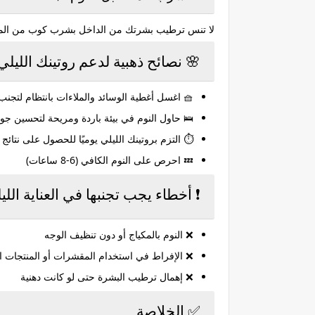
لا تنس ترطيب بشرتك من الداخل بشرب كوب من الماء ق
🌸 نصائح ذهبية لدعم روتينك الليلي
🧺 اغسل أغطية الوسائد والملاءات بانتظام لتجنب ت
🛌 حاول النوم في بيئة باردة ومريحة لتحسين جو
⏱️ التزم بروتينك الليلي يوميًا للحصول على نتائ
💤 احرص على النوم الكافي (6-8 ساعات)
❗ أخطاء يجب تجنبها في العناية الليل
❌ النوم بالمكياج أو دون تنظيف الوجه
❌ الإفراط في استخدام المقشرات أو المنتجات الث
❌ إهمال ترطيب البشرة حتى لو كانت دهنية
✅ الخلاصة