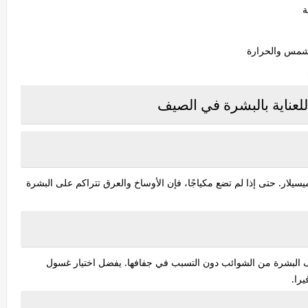

💦 يمنح البشرة
📝 خطوات الروتين الليلي 
ابدأ دائمًا بإزالة المكياج باستخدام مزيل لطيف أو ماء ميسيلار. حتى إذا
استخدم غسول وجه خفيف وخالٍ من الكبريتات لتنظيف البشرة من 
يحت