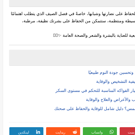
 للحفاظ على نضارتها وشبابها، خاصةً في فصل الصيف الذي يتطلب اهتمامًا
ت بسيطة ومنتظمة، ستتمكن من الحفاظ على بشرتك نظيفة، مرطبة،
ة للعناية بالبشرة والشعر والصحة العامة ✨💆‍♀️
تحسين جودة النوم طبيعيًا
ية التشخيص والوقاية
ر الفواكه المناسبة للتحكم في مستوى السكر
 والأعراض والعلاج والوقاية
لشمس؟ دليل شامل للوقاية والحفاظ على صحتك
رست
واتساب
ريدايت
لينكدين