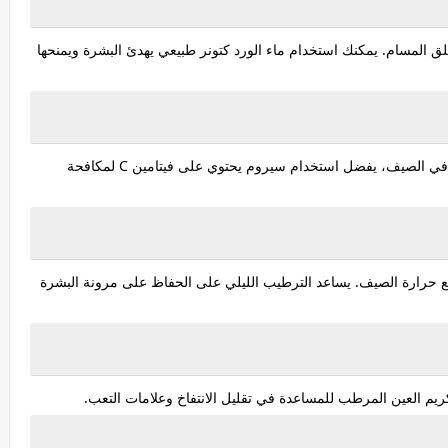
ق المسام. يمكنك استخدام ماء الورد كتونر طبيعي يهدئ البشرة ويمنحها
اختيار السيروم المناسب لنوع بشرتك خطوة ضرورية. في الصيف، يفضل استخدام سيروم يحتوي على فيتامين C لمكافحة
حرارة الصيف. يساعد الترطيب الليلي على الحفاظ على مرونة البشرة
يم العين المرطب للمساعدة في تقليل الانتفاخ وعلامات التعب.