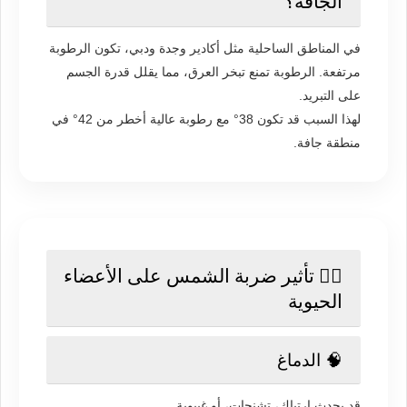
الجافة؟
في المناطق الساحلية مثل أكادير وجدة ودبي، تكون الرطوبة
مرتفعة. الرطوبة تمنع تبخر العرق، مما يقلل قدرة الجسم
على التبريد.
لهذا السبب قد تكون 38° مع رطوبة عالية أخطر من 42° في
منطقة جافة.
🧑‍⚕️ تأثير ضربة الشمس على الأعضاء
الحيوية
🧠 الدماغ
قد يحدث ارتباك، تشنجات، أو غيبوبة.