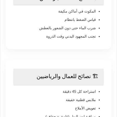
المكوث في أماكن مكيفة
قياس الضغط بانتظام
شرب الماء حتى دون الشعور بالعطش
تجنب المجهود البدني وقت الذروة
🏗️ نصائح للعمال والرياضيين
استراحة كل 45 دقيقة
ملابس قطنية خفيفة
تعويض الأملاح
مراقبة لون البول (غامق = جفاف)