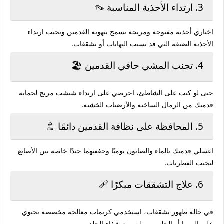
3. ارتداء الأحذية المناسبة 👡
اختاري أحذية مفتوحة ومريحة تسمح بتهوية القدمين وتجنب ارتداء
الأحذية الضيقة التي قد تسبب التهابات أو تشققات.
4. تجنب المشي حافي القدمين 🏖️
حتى لو كنت على الشاطئ، احرصي على ارتداء شبشب مريح لحماية
قدميك من الرمال الساخنة والأرضيات الخشنة.
5. المحافظة على نظافة القدمين دائمًا 🚿
اغسلي قدميك بالماء والصابون يوميًا وجففيهما جيدًا خاصة بين الأصابع
لتجنب الفطريات.
6. علاج التشققات مبكرًا 🩹
في حالة ظهور تشققات، استخدمي كريمات معالجة مخصصة تحتوي
على اليوريا أو الجلسرين لتسريع شفاء الجلد.