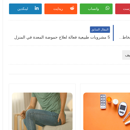
رست
واتساب
ريدايت
لينكدين
المقال السابق
أضرار الأكل السريع على المعدة والجهاز الهضمي: مخاطر صامتة تهدد صحتك
5 مشروبات طبيعية فعالة لعلاج حموضة المعدة في المنزل
يف