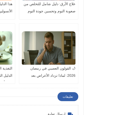
علاج الأرق: دليل شامل للتخلص من
هذا الدل
صعوبة النوم وتحسين جودة النوم
الأنسولي
طبيعيًا
والعلاج و
🌙 القولون العصبي في رمضان
2026: لماذا تزداد الأعراض بعد
الدليل ا
الإفطار؟ الدليل الشامل للعلاج
تعب أو ز
والتخفيف بدون أدوية
تعليقات
إرسال تعليق