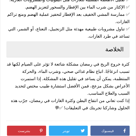
✅
الإكثار من شرب الماء
بين الإفطار والسحور لتعزيز الهضم.
✅
ممارسة المشي الخفيف بعد الإفطار
لتحفيز عملية الهضم ومنع تراكم
الغازات.
✅
تناول مشروبات طبيعية مهدئة
مثل الزنجبيل، النعناع، أو الشمر، التي
تساعد في طرد الغازات.
الخلاصة
كثرة خروج الريح في رمضان
مشكلة شائعة لا تؤثر على الصيام لكنها قد
تسبب انزعاجًا. اتباع نظام غذائي صحي، وشرب الماء، والحركة
المنتظمة، يمكن أن يساعد في تقليل هذه المشكلة. إذا استمرت
الأعراض بشكل مزعج، فمن الأفضل استشارة طبيب مختص لتحديد
السبب والعلاج المناسب.
إذا كنت تعاني من
انتفاخ البطن وكثرة الغازات في رمضان
، جرّب هذه
الحلول وشاركنا تجربتك في التعليقات! ✅💬
فيسبوك
تويتر
بنترست