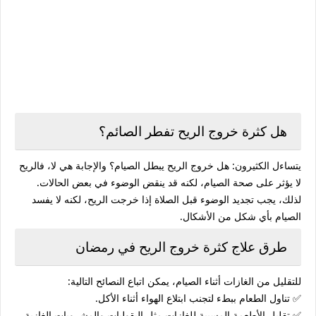
هل كثرة خروج الريح تفطر الصائم؟
يتساءل الكثيرون:
هل خروج الريح يبطل الصيام؟
والإجابة هي
لا
، فالريح
لا يؤثر على صحة الصيام، لكنه قد ينقض الوضوء في بعض الحالات.
لذلك، يجب تجديد الوضوء قبل الصلاة إذا خرجت الريح، لكنه لا يفسد
الصيام بأي شكل من الأشكال.
طرق علاج كثرة خروج الريح في رمضان
للتقليل من الغازات أثناء الصيام، يمكن اتباع النصائح التالية:
✅
تناول الطعام ببطء
لتجنب ابتلاع الهواء أثناء الأكل.
✅
تقليل الأطعمة المسببة للغازات
مثل البقوليات والمشروبات الغازية.