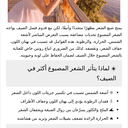
يمنح صبغ الشعر مظهرًا متجددًا وأنيقًا، لكن مع قدوم فصل الصيف يواجه
الشعر المصبوغ تحديات مضاعفة بسبب التعرض المباشر لأشعة
الشمس، الحرارة، والرطوبة. هذه العوامل قد تتسبب في بهتان اللون،
جفاف الشعر، وتقصفه. لذلك من الضروري اتباع روتين خاص للعناية
بالشعر المصبوغ خلال الصيف لضمان الحفاظ على لونه وحيويته.
☀️ لماذا يتأثر الشعر المصبوغ أكثر في
الصيف؟
🌞 أشعة الشمس تتسبب في تكسير جزيئات اللون داخل الشعر
💧 فقدان الرطوبة يؤدي إلى بهتان اللون وجفاف الأطراف
🌊 الملح والكلور يسرّعان من زوال الصبغة ويجففان الشعر
🔥 الحرارة الزائدة تضعف بصيلات الشعر وتزيد من هشاشته