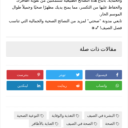
والحماية. باتباع هذه النصائح الطبيعية ستتمكنين من تقوية أظافرك
والحفاظ عليها من التكسر، مما يمنح يديك مظهرًا صحيًا وجميلاً طوال
الموسم الحار.
تابعي مدونة "صحتي" لمزيد من النصائح الصحية والجمالية التي تناسب
فصل الصيف! 💅☀️
مقالات ذات صلة
فيسبوك
تويتر
بنترست
واتساب
ريدايت
لينكدين
البشرة في الصيف
التغذية والوقاية
التوعية الصحية
الصحة
الصحة في الصيف
العناية بالأظافر