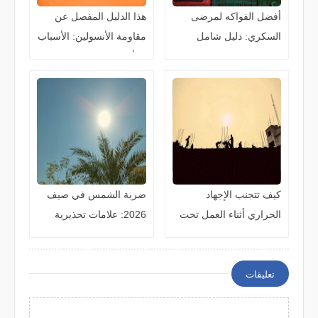
أفضل الفواكه لمرضى
هذا الدليل المفصل عن
السكري: دليل شامل
مقاومة الأنسولين: الأسباب
لاختيار الفواكه المناسبة
والأعراض والعلاج والوقاية
للتحكم في مستوى السكر
كيف تتجنب الإجهاد
ضربة الشمس في صيف
الحراري أثناء العمل تحت
2026: علامات تحذيرية
الشمس؟ دليل شامل
مبكرة قد تنقذ حياتك
للوقاية والحفاظ على
صحتك
تعليقات