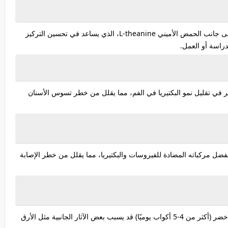
لى جانب الحمض الأميني
L-theanine
، الذي يساعد في تحسين التركيز
الدراسة أو العمل.
 في تقليل نمو البكتيريا في الفم، مما يقلل من خطر تسوس الأسنان
فضل مركباته المضادة للفيروسات والبكتيريا، مما يقلل من خطر الإصابة
رغم فوائده العديدة، إلا أن الإفراط في تناول الشاي الأخضر (أكثر من 4-5 أكواب يوميًا) قد يسبب بعض الآثار الجانبية مثل الأرق